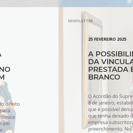
NEWSLETTER
25 FEVEREIRO 2025
A
A POSSIBIL
DA VINCUL
 NO
PRESTADA 
M
BRANCO
O Acórdão do Suprem
8 de janeiro, estabe
o direito
que é possível denun
 para
que tenha deixado d
onómica
empresa subscritora
al em
preenchimento. No e
em