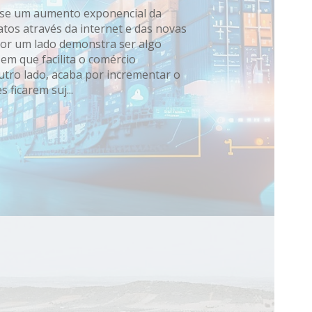
a-se um aumento exponencial da
atos através da internet e das novas
por um lado demonstra ser algo
 em que facilita o comércio
outro lado, acaba por incrementar o
 ficarem suj...