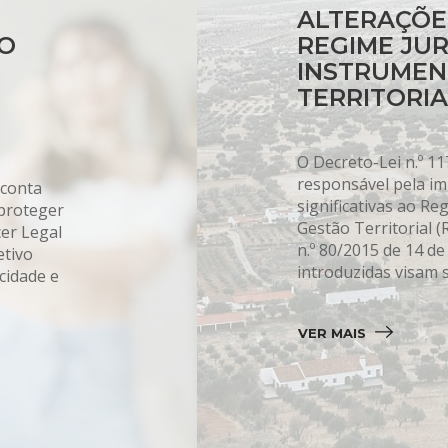
ALTERAÇÕES
ÃO
REGIME JUR
INSTRUMEN
TERRITORI
O Decreto-Lei n.º 1
responsável pela i
 conta
significativas ao Re
proteger
Gestão Territorial (
cer Legal
n.º 80/2015 de 14 de
etivo
introduzidas visam 
cidade e
VER MAIS 