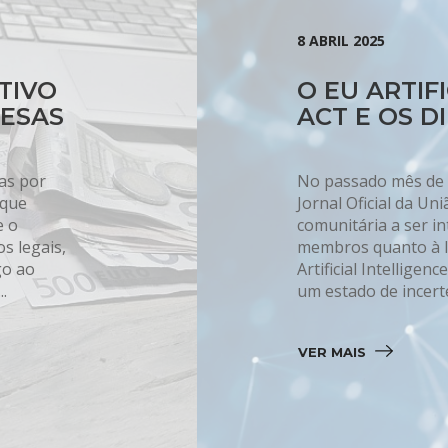
8 ABRIL 2025
TIVO
O EU ARTIF
RESAS
ACT E OS D
as por
No passado mês de a
 que
Jornal Oficial da Un
e o
comunitária a ser i
s legais,
membros quanto à Int
go ao
Artificial Intelligen
.
um estado de incerte
VER MAIS 