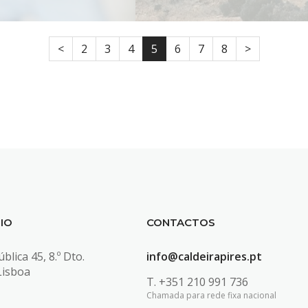
<
2
3
4
5
6
7
8
>
IO
CONTACTOS
blica 45, 8.º Dto.
info@caldeirapires.pt
Lisboa
T.
+351 210 991 736
Chamada para rede fixa nacional